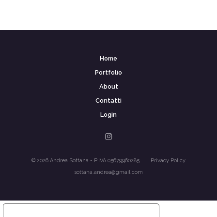
Home
Portfolio
About
Contatti
Login
©
2026
Andrea Sottana - P.IVA ‭05679960285‬
Privacy Policy
sottana.andrea@gmail.com