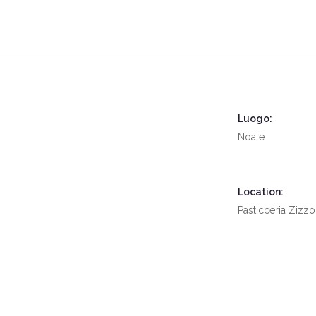
CORPORATE
FASHION
PORTRAIT
SPORT
STUDIO
TRAVEL
Luogo:
Noale
Location:
Pasticceria Zizzo